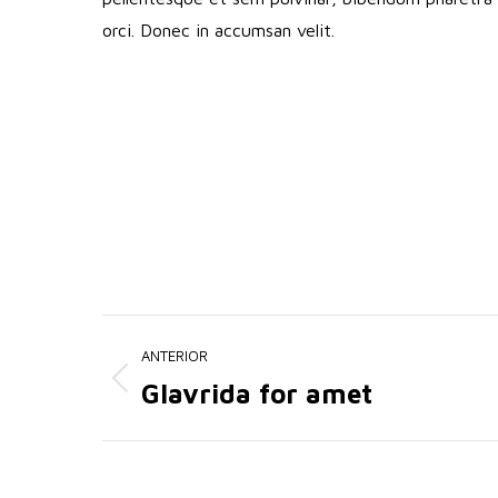
orci. Donec in accumsan velit.
Navegación
ANTERIOR
entre
Glavrida for amet
Proyecto
anterior
proyectos