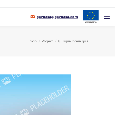
gaypasa@gaypasa.com
Estás aquí:
Inicio
Project
Quisque lorem quis