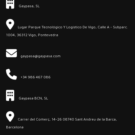
Gaypasa, SL
Lugar Parque Tecnológico Y Logístico De Vigo, Calle A - Subparc.
1004, 36312 Vigo, Pontevedra
gaypasa@gaypasa.com
+34 986 467 086
Gaypasa BCN, SL
Carrer del Comerç, 14-26 08740 Sant Andreu de la Barca,
Barcelona