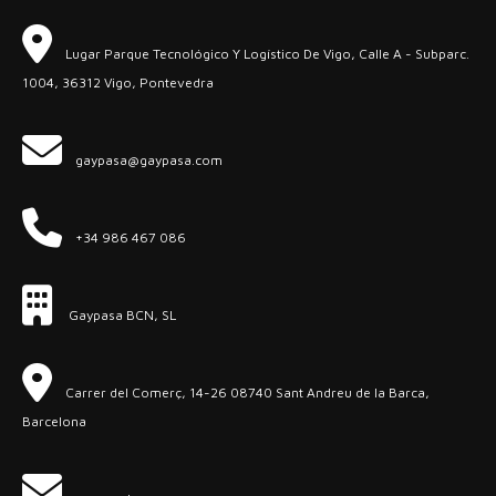
Lugar Parque Tecnológico Y Logístico De Vigo, Calle A - Subparc.
1004, 36312 Vigo, Pontevedra
gaypasa@gaypasa.com
+34 986 467 086
Gaypasa BCN, SL
Carrer del Comerç, 14-26 08740 Sant Andreu de la Barca,
Barcelona